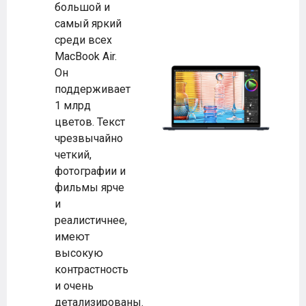
большой и
самый яркий
среди всех
MacBook Air.
Он
поддерживает
1 млрд
цветов. Текст
чрезвычайно
четкий,
фотографии и
фильмы ярче
и
реалистичнее,
имеют
высокую
контрастность
и очень
детализированы.