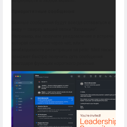
потребности в любой момент.
Приоритетные сообщения
Важные сообщения будут всегда оставаться в
виду — сверху вашей папки "Входящие".
Например, вы получите уведомление о встрече,
которая состоится через час, или о
необходимости регистрации на рейс. Mail также
поможет быстро получить суть сообщения
благодаря функции короткого резюме.