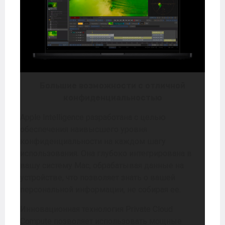
Большие возможности с отличной
конфиденциальностью
Apple Intelligence разработана с целью
обеспечения наивысшего уровня
конфиденциальности на каждом шагу
использования. Она глубоко интегрирована в
вашу систему Mac, обрабатывая данные на
устройстве, что позволяет знать о вашей
персональной информации, не собирая ее.
Инновационная технология Private Cloud
Compute позволяет использовать мощные