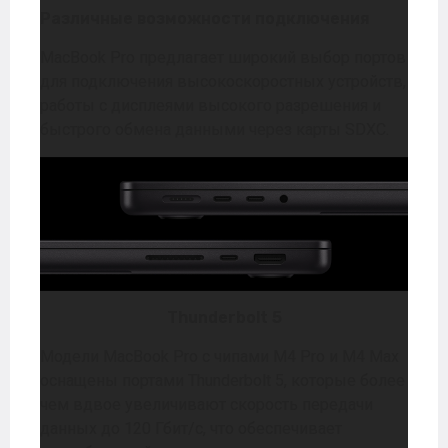
Различные возможности подключения
MacBook Pro предлагает широкий выбор портов
для подключения высокоскоростных устройств,
работы с дисплеями высокого разрешения и
быстрого обмена данными через карты SDXC.
Thunderbolt 5
Модели MacBook Pro с чипами M4 Pro и M4 Max
оснащены портами Thunderbolt 5, которые более
чем вдвое увеличивают скорость передачи
данных до 120 Гбит/с, что обеспечивает