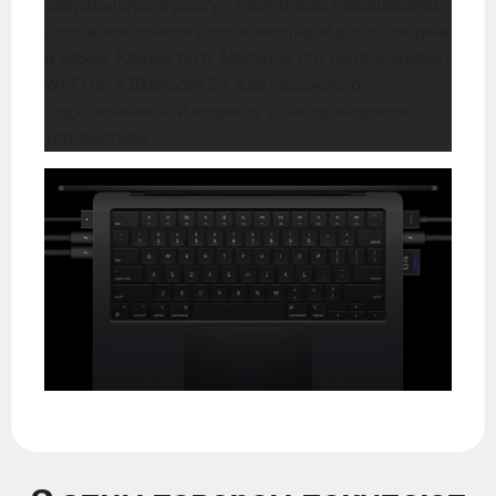
сверхбыстрый доступ к внешним накопителям,
расширительным шасси, мощным док-станциям
и хабам. Кроме того, MacBook Pro поддерживает
Wi-Fi 6E и Bluetooth 5.3 для надежного
подключения к Интернету и беспроводным
устройствам.