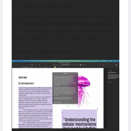
Инструменты для письма
Инструменты для письма позволяют проверять
текст и генерировать различные варианты, пока
тон и стиль будут полностью соответствовать
вашим ожиданиям. Также можно одним
щелчком получить краткое изложение
выбранного фрагмента текста.