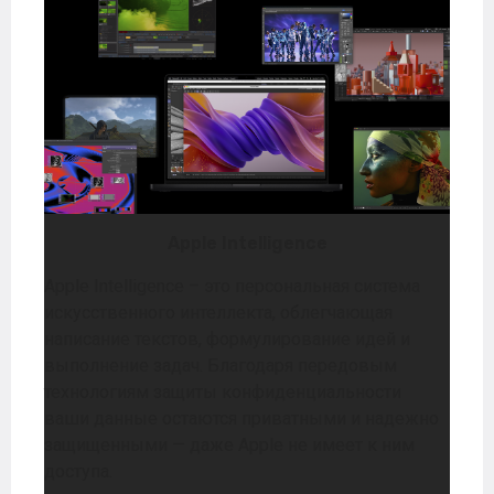
Apple Intelligence
Apple Intelligence – это персональная система
искусственного интеллекта, облегчающая
написание текстов, формулирование идей и
выполнение задач. Благодаря передовым
технологиям защиты конфиденциальности
ваши данные остаются приватными и надежно
защищенными — даже Apple не имеет к ним
доступа.