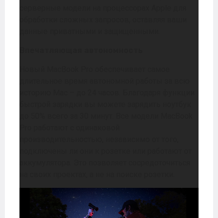
серверные модели на процессорах Apple для
обработки сложных запросов, оставляя ваши
данные приватными и защищенными.
Впечатляющая автономность
Новый MacBook Pro обеспечивает самое
длительное время автономной работы за всю
историю Mac – до 24 часов. Благодаря функции
быстрой зарядки вы можете зарядить ноутбук
до 50% всего за 30 минут. Все модели MacBook
Pro работают с одинаковой
производительностью, независимо от того,
подключены ли они к розетке или работают от
аккумулятора. Это позволяет сосредоточиться
на своих проектах, а не на поиске розетки.