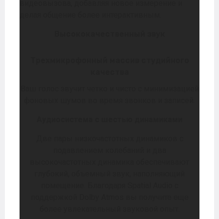
видеовызова, добавляя новое измерение и
делая общение более интерактивным.
Высококачественный звук
Трехмикрофонный массив студийного
качества
Ваш голос звучит четко и чисто с минимизацией
фоновых шумов во время звонков и записей.
Аудиосистема с шестью динамиками
Две пары низкочастотных динамиков с
подавлением колебаний и два
высокочастотных динамика обеспечивают
глубокий, объемный звук, наполняющий
помещение. Благодаря Spatial Audio с
поддержкой Dolby Atmos вы получите еще
более увлекательный звуковой опыт.