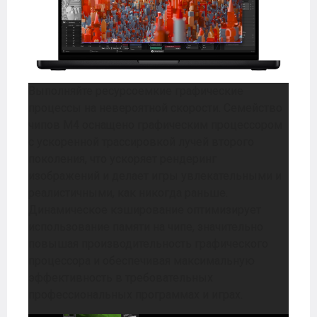
Выполняйте ресурсоемкие графические
процессы на невероятной скорости. Семейство
чипов M4 оснащено графическим процессором
с ускоренной трассировкой лучей второго
поколения, что ускоряет рендеринг
изображений и делает игры увлекательными и
реалистичными, как никогда раньше.
Динамическое кэширование оптимизирует
использование памяти на чипе, значительно
повышая производительность графического
процессора и обеспечивая максимальную
эффективность в требовательных
профессиональных программах и играх.