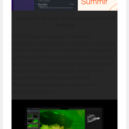
Невероятный опыт использования macOS
Sequoia
macOS Sequoia открывает огромные
возможности благодаря оптимизации десятков
тысяч приложений – от основных инструментов
для повышения производительности до ваших
любимых игр и надежных профессиональных
приложений. Все они адаптированы, чтобы
раскрыть полный потенциал MacOS,
обеспечивая максимально плавный и
эффективный опыт.