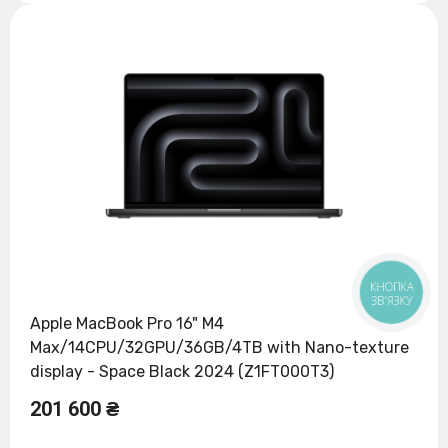
КНОПКА
ЗВ'ЯЗКУ
Apple MacBook Pro 16" M4
Max/14CPU/32GPU/36GB/4TB with Nano-texture
display - Space Black 2024 (Z1FT000T3)
201 600 ₴