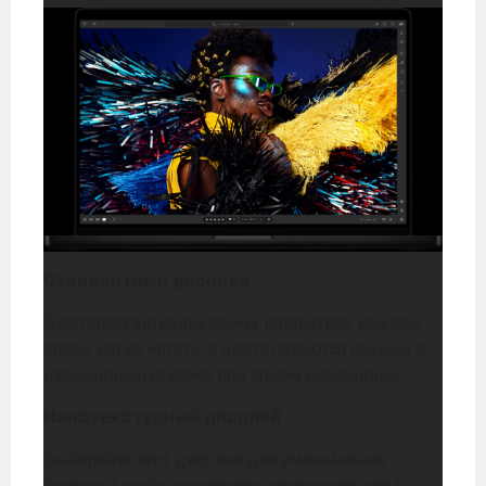
Стандартный дисплей
Благодаря антибликовому покрытию, каждое
слово легко читать, а цвета остаются яркими и
насыщенными даже при ярком освещении.
Нанотекстурный дисплей
Выбирайте этот дисплей для уменьшения
бликов в любых условиях освещения, как в