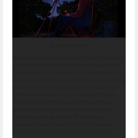
Дисплей Retina
Цветное изображение демонстрирует высокое
разрешение, яркость и контрастность дисплея.
Перемещайтесь с самой солнечной террасы в
самую темную студию с легкостью, как никогда
раньше. Впечатляющий дисплей Liquid Retina
XDR обеспечивает пиковую яркость HDR до
1600 нит и до 1000 нит для SDR-контента в
ярком освещении, что позволяет вам четко
видеть все, что на экране. В темноте он
уменьшает яркость до 1 болт, обеспечивая
комфорт при работе в темных помещениях.