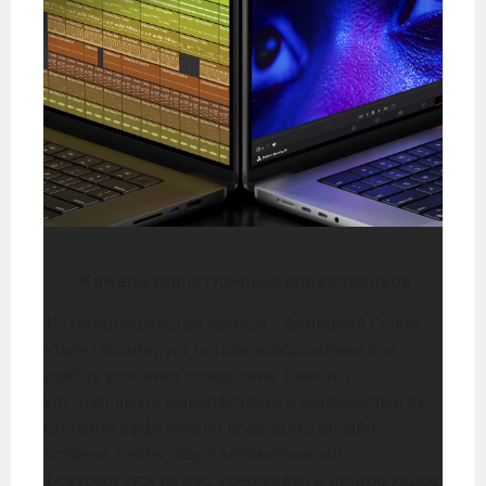
Камера для отличных видеозвонков
12-мегапиксельная камера с функцией Center
Stage гарантирует четкое изображение при
любых условиях освещения. Вместе с
улучшенными микрофонами и динамиками вы
сможете эффективно проводить онлайн-
встречи. Center Stage автоматически
фокусируется на вас, удерживая в центре кадра