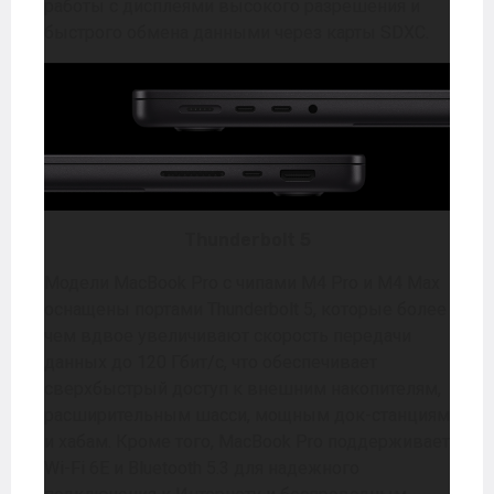
работы с дисплеями высокого разрешения и
быстрого обмена данными через карты SDXC.
Thunderbolt 5
Модели MacBook Pro с чипами M4 Pro и M4 Max
оснащены портами Thunderbolt 5, которые более
чем вдвое увеличивают скорость передачи
данных до 120 Гбит/с, что обеспечивает
сверхбыстрый доступ к внешним накопителям,
расширительным шасси, мощным док-станциям
и хабам. Кроме того, MacBook Pro поддерживает
Wi-Fi 6E и Bluetooth 5.3 для надежного