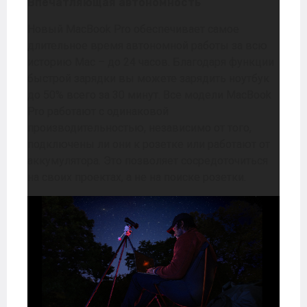
Впечатляющая автономность
Новый MacBook Pro обеспечивает самое
длительное время автономной работы за всю
историю Mac – до 24 часов. Благодаря функции
быстрой зарядки вы можете зарядить ноутбук
до 50% всего за 30 минут. Все модели MacBook
Pro работают с одинаковой
производительностью, независимо от того,
подключены ли они к розетке или работают от
аккумулятора. Это позволяет сосредоточиться
на своих проектах, а не на поиске розетки.