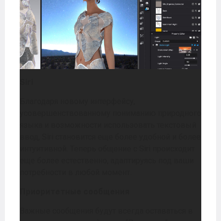
Siri
Благодаря новому интерфейсу,
усовершенствованному пониманию природного
языка и возможности использовать текстовый
ввод, Siri становится еще более удобной и более
интуитивной. Теперь общение с Siri происходит
еще более естественно, адаптируясь под ваши
потребности в любой момент.
Приоритетные сообщения
Важные сообщения будут всегда оставаться в