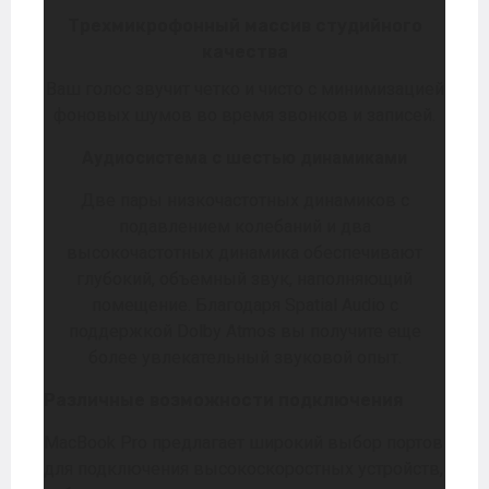
Трехмикрофонный массив студийного
качества
Ваш голос звучит четко и чисто с минимизацией
фоновых шумов во время звонков и записей.
Аудиосистема с шестью динамиками
Две пары низкочастотных динамиков с
подавлением колебаний и два
высокочастотных динамика обеспечивают
глубокий, объемный звук, наполняющий
помещение. Благодаря Spatial Audio с
поддержкой Dolby Atmos вы получите еще
более увлекательный звуковой опыт.
Различные возможности подключения
MacBook Pro предлагает широкий выбор портов
для подключения высокоскоростных устройств,