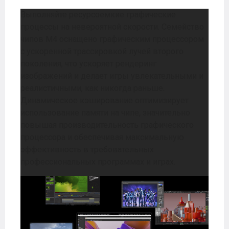
Выполняйте ресурсоемкие графические
процессы на невероятной скорости. Семейство
чипов M4 оснащено графическим процессором
с ускоренной трассировкой лучей второго
поколения, что ускоряет рендеринг
изображений и делает игры увлекательными и
реалистичными, как никогда раньше.
Динамическое кэширование оптимизирует
использование памяти на чипе, значительно
повышая производительность графического
процессора и обеспечивая максимальную
эффективность в требовательных
профессиональных программах и играх.