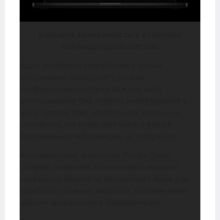
Большие возможности с отличной
конфиденциальностью
Apple Intelligence разработана с целью
обеспечения наивысшего уровня
конфиденциальности на каждом шагу
использования. Она глубоко интегрирована в
вашу систему Mac, обрабатывая данные на
устройстве, что позволяет знать о вашей
персональной информации, не собирая ее.
Инновационная технология Private Cloud
Compute позволяет использовать мощные
серверные модели на процессорах Apple для
обработки сложных запросов, оставляя ваши
данные приватными и защищенными.