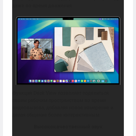
даже во время движения.
Функция Desk View позволяет поделиться
своим рабочим пространством во время
видеовызова, добавляя новое измерение и
делая общение более интерактивным.
Высококачественный звук