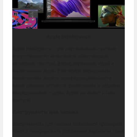
Apple Intelligence
Apple Intelligence – это персональная система
искусственного интеллекта, облегчающая
написание текстов, формулирование идей и
выполнение задач. Благодаря передовым
технологиям защиты конфиденциальности
ваши данные остаются приватными и надежно
защищенными — даже Apple не имеет к ним
доступа.
Инструменты для письма
Инструменты для письма позволяют проверять
текст и генерировать различные варианты, пока