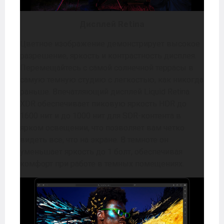
Дисплей Retina
Цветное изображение демонстрирует высокое
разрешение, яркость и контрастность дисплея.
Перемещайтесь с самой солнечной террасы в
самую темную студию с легкостью, как никогда
раньше. Впечатляющий дисплей Liquid Retina
XDR обеспечивает пиковую яркость HDR до
1600 нит и до 1000 нит для SDR-контента в
ярком освещении, что позволяет вам четко
видеть все, что на экране. В темноте он
уменьшает яркость до 1 болт, обеспечивая
комфорт при работе в темных помещениях.