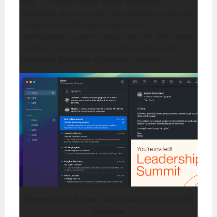
виду — сверху вашей папки "Входящие".
Например, вы получите уведомление о встрече,
которая состоится через час, или о
необходимости регистрации на рейс. Mail также
поможет быстро получить суть сообщения
благодаря функции короткого резюме.
Невероятный опыт использования macOS
Sequoia