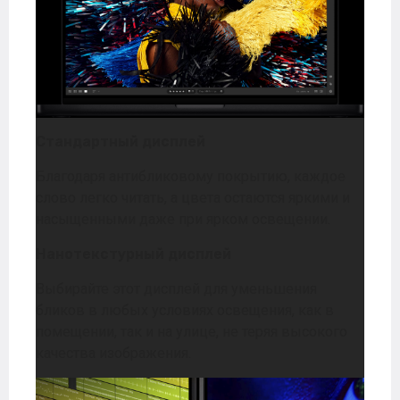
Стандартный дисплей
Благодаря антибликовому покрытию, каждое
слово легко читать, а цвета остаются яркими и
насыщенными даже при ярком освещении.
Нанотекстурный дисплей
Выбирайте этот дисплей для уменьшения
бликов в любых условиях освещения, как в
помещении, так и на улице, не теряя высокого
качества изображения.