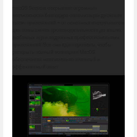
macOS Sequoia открывает огромные
возможности благодаря оптимизации десятков
тысяч приложений – от основных инструментов
для повышения производительности до ваших
любимых игр и надежных профессиональных
приложений. Все они адаптированы, чтобы
раскрыть полный потенциал MacOS,
обеспечивая максимально плавный и
эффективный опыт.