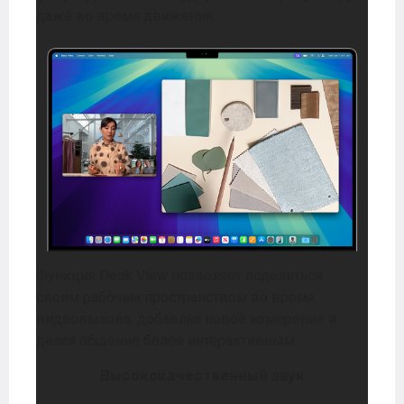
даже во время движения.
Функция Desk View позволяет поделиться
своим рабочим пространством во время
видеовызова, добавляя новое измерение и
делая общение более интерактивным.
Высококачественный звук