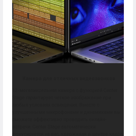
Камера для отличных видеозвонков
12-мегапиксельная камера с функцией Center
Stage гарантирует четкое изображение при
любых условиях освещения. Вместе с
улучшенными микрофонами и динамиками вы
сможете эффективно проводить онлайн-
встречи. Center Stage автоматически
фокусируется на вас, удерживая в центре кадра