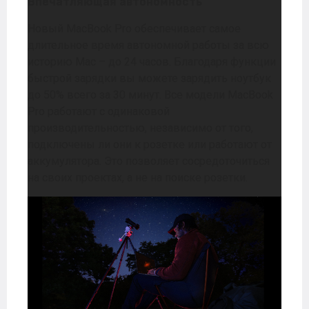
Впечатляющая автономность
Новый MacBook Pro обеспечивает самое
длительное время автономной работы за всю
историю Mac – до 24 часов. Благодаря функции
быстрой зарядки вы можете зарядить ноутбук
до 50% всего за 30 минут. Все модели MacBook
Pro работают с одинаковой
производительностью, независимо от того,
подключены ли они к розетке или работают от
аккумулятора. Это позволяет сосредоточиться
на своих проектах, а не на поиске розетки.