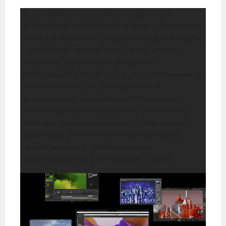
Выполняйте ресурсоемкие графические
процессы на невероятной скорости. Семейство
чипов M4 оснащено графическим процессором
с ускоренной трассировкой лучей второго
поколения, что ускоряет рендеринг
изображений и делает игры увлекательными и
реалистичными, как никогда раньше.
Динамическое кэширование оптимизирует
использование памяти на чипе, значительно
повышая производительность графического
процессора и обеспечивая максимальную
эффективность в требовательных
профессиональных программах и играх.