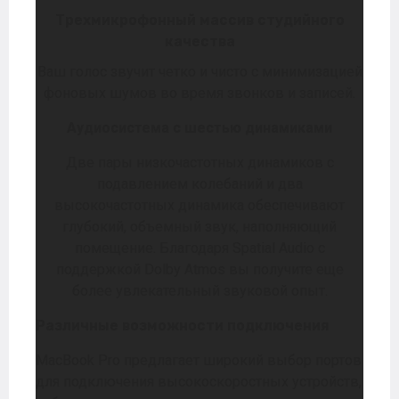
Трехмикрофонный массив студийного
качества
Ваш голос звучит четко и чисто с минимизацией
фоновых шумов во время звонков и записей.
Аудиосистема с шестью динамиками
Две пары низкочастотных динамиков с
подавлением колебаний и два
высокочастотных динамика обеспечивают
глубокий, объемный звук, наполняющий
помещение. Благодаря Spatial Audio с
поддержкой Dolby Atmos вы получите еще
более увлекательный звуковой опыт.
Различные возможности подключения
MacBook Pro предлагает широкий выбор портов
для подключения высокоскоростных устройств,