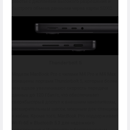
работы с дисплеями высокого разрешения и
быстрого обмена данными через карты SDXC.
Thunderbolt 5
Модели MacBook Pro с чипами M4 Pro и M4 Max
оснащены портами Thunderbolt 5, которые более
чем вдвое увеличивают скорость передачи
данных до 120 Гбит/с, что обеспечивает
сверхбыстрый доступ к внешним накопителям,
расширительным шасси, мощным док-станциям
и хабам. Кроме того, MacBook Pro поддерживает
Wi-Fi 6E и Bluetooth 5.3 для надежного
подключения к Интернету и беспроводным