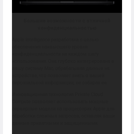
Большие возможности с отличной
конфиденциальностью
Apple Intelligence разработана с целью
обеспечения наивысшего уровня
конфиденциальности на каждом шагу
использования. Она глубоко интегрирована в
вашу систему Mac, обрабатывая данные на
устройстве, что позволяет знать о вашей
персональной информации, не собирая ее.
Инновационная технология Private Cloud
Compute позволяет использовать мощные
серверные модели на процессорах Apple для
обработки сложных запросов, оставляя ваши
данные приватными и защищенными.