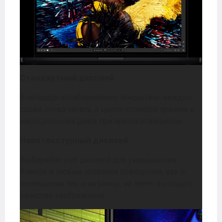
Стандартный дисплей
Благодаря антибликовому покрытию, каждое
слово легко читать, а цвета остаются яркими и
насыщенными даже при ярком освещении.
Нанотекстурный дисплей
Выбирайте этот дисплей для уменьшения
бликов в любых условиях освещения, как в
помещении, так и на улице, не теряя высокого
качества изображения.