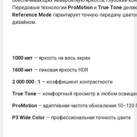
обеспечивающих невероятную яркость, глубокий кон
Передовые технологии
ProMotion
и
True Tone
делаю
Reference Mode
гарантирует точную передачу цветов
дизайном.
1000 нит
— яркость на весь экран
1600 нит
— пиковая яркость HDR
2 000 000 : 1
— коэффициент контрастности
True Tone
— комфортный просмотр в любом освеще
ProMotion
— адаптивная частота обновления 10–120 
P3 Wide Color
— профессиональная точность цвета