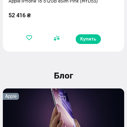
Apple iPhone 16 512GB eSim Pink (MYD53)
52 416 ₴
Купить
Блог
Apple