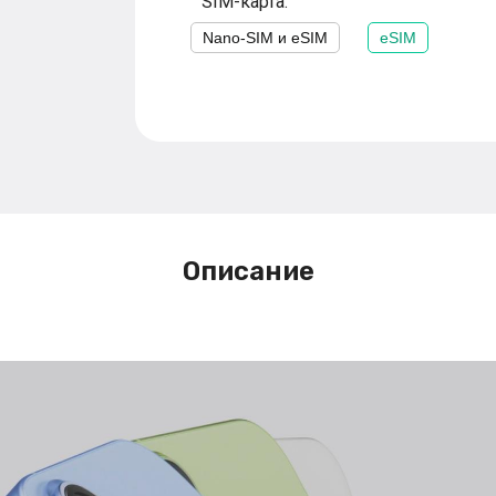
SIM-карта:
Nano-SIM и eSIM
eSIM
Описание