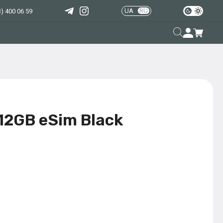
UA
RU
) 400 06 59
512GB eSim Black