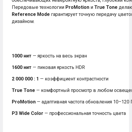
обеспечивающих невероятную яркость, глубокий кон
Передовые технологии
ProMotion
и
True Tone
делаю
Reference Mode
гарантирует точную передачу цветов
дизайном.
1000 нит
— яркость на весь экран
1600 нит
— пиковая яркость HDR
2 000 000 : 1
— коэффициент контрастности
True Tone
— комфортный просмотр в любом освеще
ProMotion
— адаптивная частота обновления 10–120 
P3 Wide Color
— профессиональная точность цвета