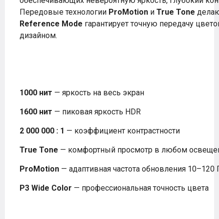
обеспечивающих невероятную яркость, глубокий кон
Передовые технологии
ProMotion
и
True Tone
делаю
Reference Mode
гарантирует точную передачу цветов
дизайном.
1000 нит
— яркость на весь экран
1600 нит
— пиковая яркость HDR
2 000 000 : 1
— коэффициент контрастности
True Tone
— комфортный просмотр в любом освеще
ProMotion
— адаптивная частота обновления 10–120 
P3 Wide Color
— профессиональная точность цвета