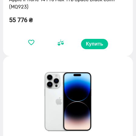
(MQ923)
55 776 ₴
Купить