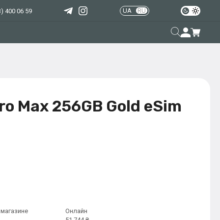
UA
RU
) 400 06 59
Pro Max 256GB Gold eSim
 магазине
Онлайн
51 744 ₴