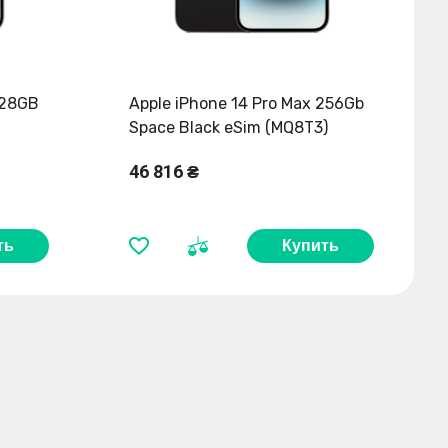
128GB
Apple iPhone 14 Pro Max 256Gb
Space Black eSim (MQ8T3)
46 816 ₴
ть
Купить