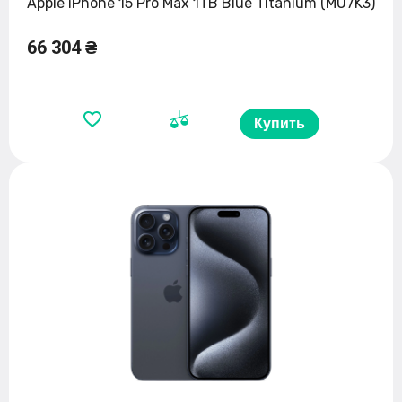
Apple iPhone 15 Pro Max 1TB Blue Titanium (MU7K3)
66 304 ₴
Купить