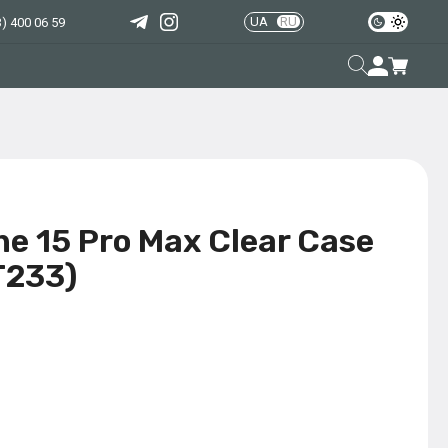
UA
RU
) 400 06 59
e 15 Pro Max Clear Case
T233)