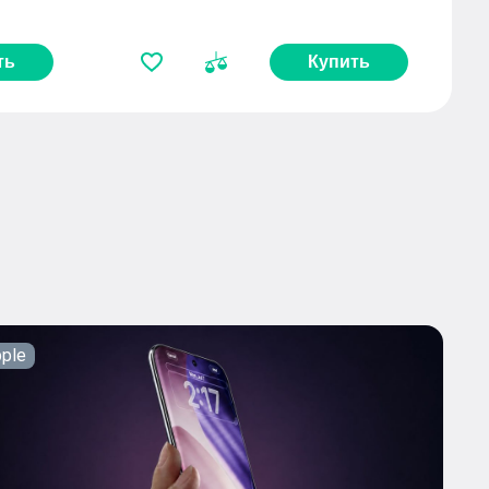
ть
Купить
ple