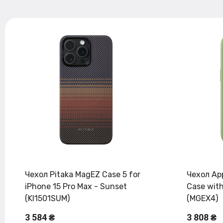
Чехол Pitaka MagEZ Case 5 for
Чехол App
iPhone 15 Pro Max - Sunset
Case with
(KI1501SUM)
(MGEX4)
3 584 ₴
3 808 ₴