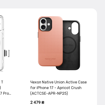
 T
Чехол Native Union Active Case
)
for iPhone 17 - Apricot Crush
7 Pro
(ACTCSE-APR-NP25)
2 479 ₴