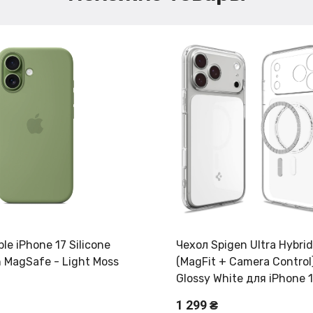
le iPhone 17 Silicone
Чехол Spigen Ultra Hybrid
 MagSafe - Light Moss
(MagFit + Camera Control
Glossy White для iPhone 1
Max (ACS10046)
1 299 ₴