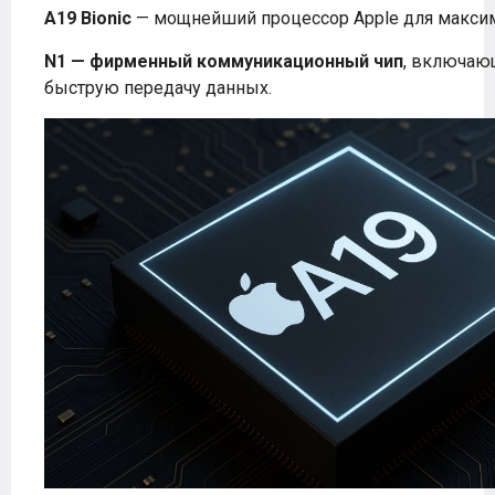
A19 Bionic
— мощнейший процессор Apple для максим
N1 — фирменный коммуникационный чип
, включающ
быструю передачу данных.