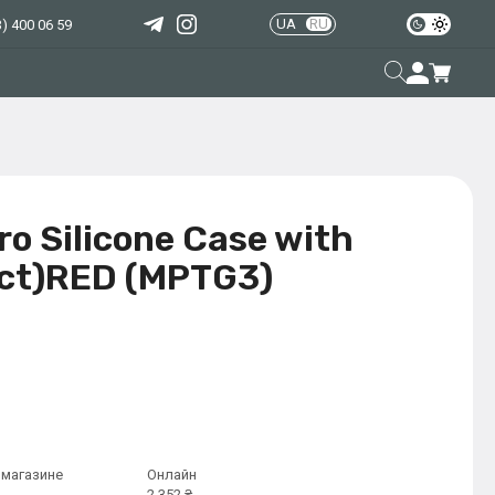
UA
RU
) 400 06 59
ro Silicone Case with
uct)RED (MPTG3)
 магазине
Онлайн
2 352 ₴