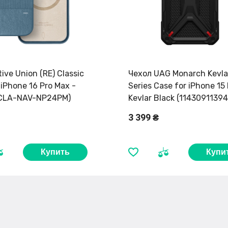
ive Union (RE) Classic
Чехол UAG Monarch Kevla
iPhone 16 Pro Max -
Series Case for iPhone 15 
ECLA-NAV-NP24PM)
Kevlar Black (11430911394
3 399 ₴
Купить
Купи