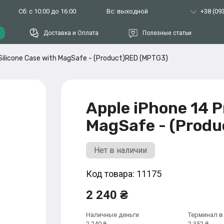
Сб: с 10:00 до 16:00
Вс: выходной
+38 (093
Доставка и Оплата
Полезные статьи
 Silicone Case with MagSafe - (Product)RED (MPTG3)
Apple iPhone 14 P
MagSafe - (Prod
Нет в наличии
Код товара: 11175
2 240 ₴
Наличные деньги
Терминал в
2 240 ₴
2 352 ₴