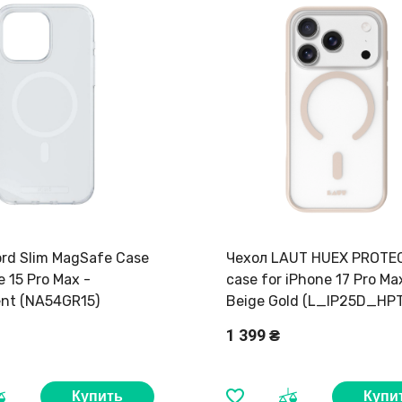
ord Slim MagSafe Case
Чехол LAUT HUEX PROTE
e 15 Pro Max -
case for iPhone 17 Pro Ma
ent (NA54GR15)
Beige Gold (L_IP25D_HP
1 399 ₴
Купить
Купи