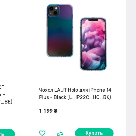
CT
Чохол LAUT Holo для iPhone 14
x -
Plus - Black (L_IP22C_HO_BK)
T_BE)
1 199 ₴
Купить
ть