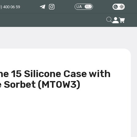
UA
RU
) 400 06 59
e 15 Silicone Case with
e Sorbet (MT0W3)