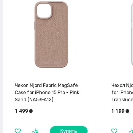
Чехол Njord Fabric MagSafe
Чехол Nj
Case for iPhone 15 Pro - Pink
for iPhon
Sand (NA53FA12)
Transluc
1 499 ₴
1 199 ₴
Купить